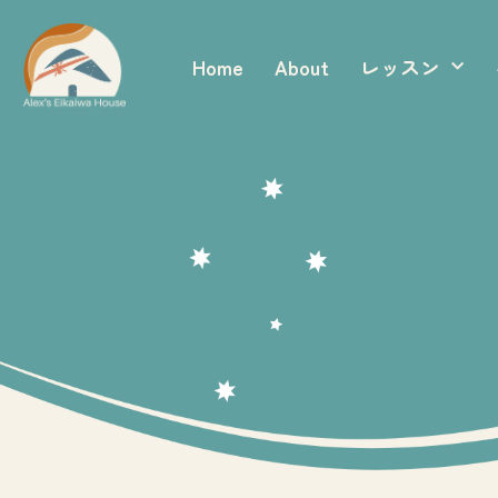
内
容
Home
About
レッスン
を
ス
キ
ッ
プ