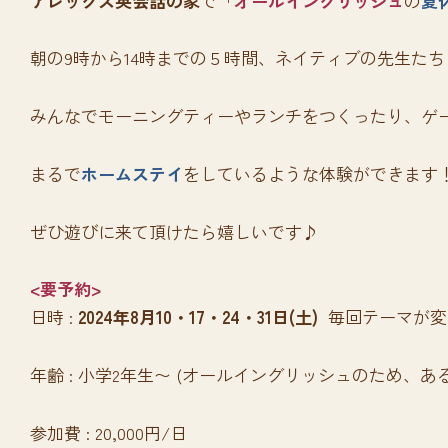
アレックス英会話の家
で「
オールイングリッシュ
の
夏
朝の9時から14時までの５時間、ネイティブの先生た
みんなでモーニングティーやランチをつくったり、ゲ
まるで
ホームステイ
をしているような体験ができます
ぜひ遊びに来て頂けたら嬉しいです♪
<要予約>
日時 :
2024年8月10・17・24・31日(土)
毎回テーマが変
年齢 : 小学2年生〜 (オールイングリッシュのため、
参加費 : 20,000円/日