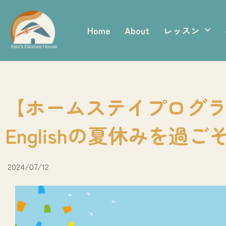
内
容
Home
About
レッスン
を
ス
キ
ッ
プ
【ホームステイプログラ
Englishの夏休みを過ご
2024/07/12